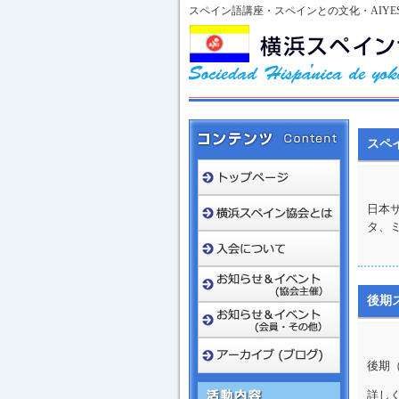
スペイン語講座・スペインとの文化・AIYE
スペ
日本
タ、
後期
後期
詳し