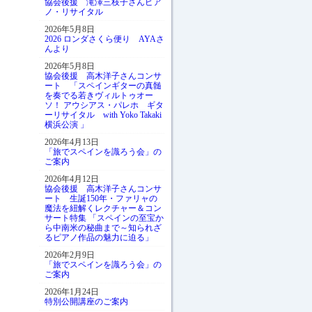
協会後援 滝澤三枝子さんピア
ノ・リサイタル
2026年5月8日
2026 ロンダさくら便り AYAさ
んより
2026年5月8日
協会後援 高木洋子さんコンサ
ート 「スペインギターの真髄
を奏でる若きヴィルトゥオー
ソ！ アウシアス・パレホ ギタ
ーリサイタル with Yoko Takaki
横浜公演 」
2026年4月13日
「旅でスペインを識ろう会」の
ご案内
2026年4月12日
協会後援 高木洋子さんコンサ
ート 生誕150年・ファリャの
魔法を紐解くレクチャー＆コン
サート特集 「スペインの至宝か
ら中南米の秘曲まで～知られざ
るピアノ作品の魅力に迫る」
2026年2月9日
「旅でスペインを識ろう会」の
ご案内
2026年1月24日
特別公開講座のご案内