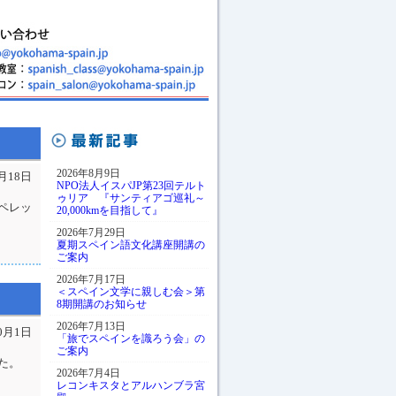
2026年8月9日
0月18日
NPO法人イスパJP第23回テルト
ゥリア 『サンティアゴ巡礼～
ペレッ
20,000kmを目指して』
2026年7月29日
夏期スペイン語文化講座開講の
ご案内
2026年7月17日
＜スペイン文学に親しむ会＞第
8期開講のお知らせ
2026年7月13日
10月1日
「旅でスペインを識ろう会」の
ご案内
た。
2026年7月4日
レコンキスタとアルハンブラ宮