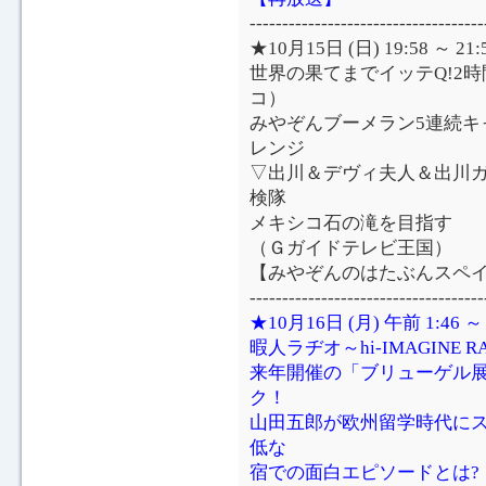
------------------------------------
★10月15日 (日) 19:58 ～ 
世界の果てまでイッテQ!2
コ）
みやぞんブーメラン5連続キ
レンジ
▽出川＆デヴィ夫人＆出川ガ
検隊
メキシコ石の滝を目指す
（Ｇガイドテレビ王国）
【みやぞんのはたぶんスペ
------------------------------------
★10月16日 (月) 午前 1:46 
暇人ラヂオ～hi-IMAGINE R
来年開催の「ブリューゲル
ク！
山田五郎が欧州留学時代にス
低な
宿での面白エピソードとは?