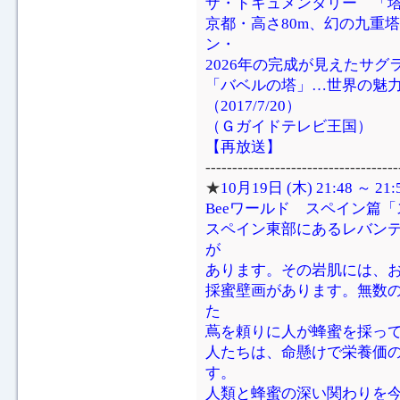
ザ・ドキュメンタリー 「
京都・高さ80m、幻の九重
ン・
2026年の完成が見えたサ
「バベルの塔」…世界の魅力
（2017/7/20）
（Ｇガイドテレビ王国）
【再放送】
------------------------------------
★
10月19日 (木) 21:48 ～
Beeワールド スペイン篇
スペイン東部にあるレバン
が
あります。その岩肌には、お
採蜜壁画があります。無数
た
蔦を頼りに人が蜂蜜を採っ
人たちは、命懸けで栄養価
す。
人類と蜂蜜の深い関わりを