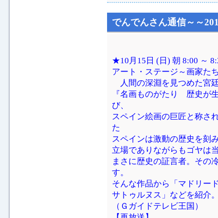
でんでんさん通信～～201
★10月15日 (日) 朝 8:00 ～ 
アート・ステージ～画家た
人間の深淵を見つめた宮廷
『名画ものがたり 歴史が
び、
スペイン絵画の巨匠と称さ
た
スペインは激動の歴史を刻
立場でありながらもゴヤは
まさに歴史の証言者。その
す。
そんな作品から「マドリード、
サトゥルヌス」などを紹介
（Ｇガイドテレビ王国）
【再放送】