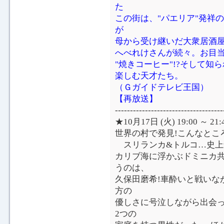
た
この街は、"パエリア"発祥の
が
母から受け継いだ大衆居酒
へべれけさんが続々。お目当
"焼きコーヒー"!?そして知
楽しむ天才たち。
（Ｇガイドテレビ王国）
【再放送】
------------------------------------
★10月17日 (火) 19:00 ～ 
世界の村で発見!こんなとこ
スリランカ&トルコ…史上
カリブ海に浮かぶドミニカ
うのは、
久保田磨希!車酔いと戦いな
方の
優しさに号泣しながら出会っ
2つの