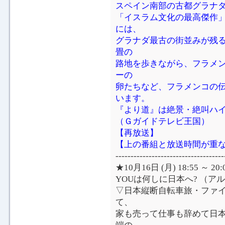
スペイン南部の古都グラナダ
「イスラム文化の最高傑作
には、
グラナダ最古の街並みが残
畳の
路地を歩きながら、フラメ
ーの
卵たちなど、フラメンコの
います。
『より道』は絶景・絶叫ハ
（Ｇガイドテレビ王国）
【再放送】
【上の番組と放送時間が重
------------------------------------
★10月16日 (月) 18:55 ～
YOUは何しに日本へ? （ア
▽日本縦断自転車旅・ファイ
て、
家も売って仕事も辞めて日