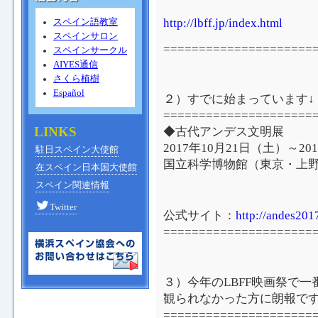
http://lbff.jp/index.html
スペイン語教室
スペインサロン
=====================
スペインサークル
AIYES通信
さくら植樹
Español
２）すでに始まっています↓
=====================
LINKS
◆古代アンデス文明展
2017年10月21日（土）～20
駐日スペイン大使館
国立科学博物館（東京・上
在スペイン日本国大使館
スペイン関連情報
Twitter
公式サイト：
http://andes201
=====================
３）今年のLBFF映画祭で
観られなかった方に朗報です
=====================